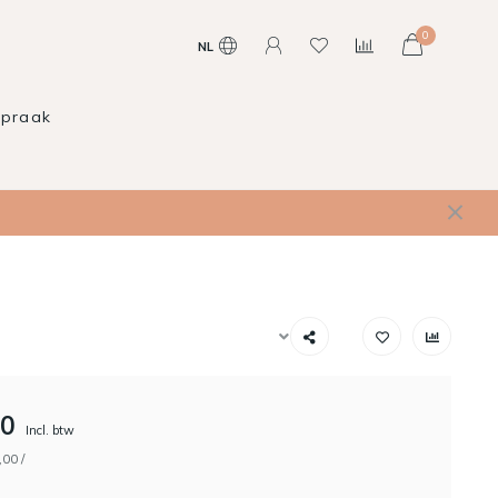
0
NL
spraak
00
Incl. btw
,00 /