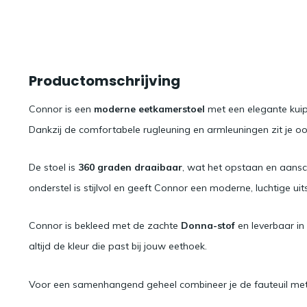
Productomschrijving
Connor is een
moderne eetkamerstoel
met een elegante kui
Dankzij de comfortabele rugleuning en armleuningen zit je ook
De stoel is
360 graden draaibaar
, wat het opstaan en aansc
onderstel is stijlvol en geeft Connor een moderne, luchtige uits
Connor is bekleed met de zachte
Donna-stof
en leverbaar in
altijd de kleur die past bij jouw eethoek.
Voor een samenhangend geheel combineer je de fauteuil met d