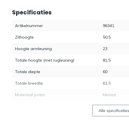
Specificaties
Artikelnummer
96341
Zithoogte
50,5
Hoogte armleuning
23
Totale hoogte (met rugleuning)
81,5
Totale diepte
60
Totale breedte
61,5
Materiaal poten
Metaal
Alle specificatie