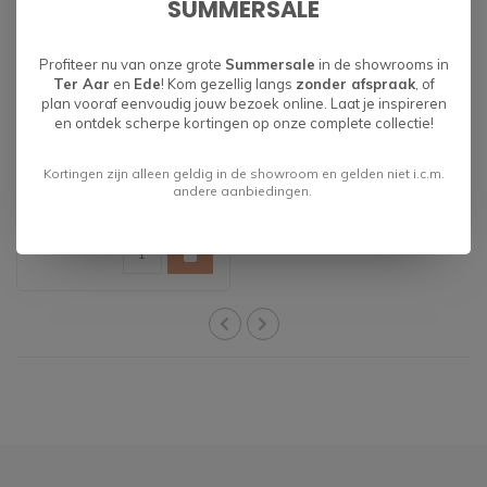
SUMMERSALE
Profiteer nu van onze grote
Summersale
in de showrooms in
Ter Aar
en
Ede
! Kom gezellig langs
zonder afspraak
, of
plan vooraf eenvoudig jouw bezoek online. Laat je inspireren
en ontdek scherpe kortingen op onze complete collectie!
All in house textiel
Kortingen zijn alleen geldig in de showroom en gelden niet i.c.m.
andere aanbiedingen.
€49,95