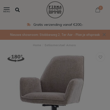
0
MENU
Gratis verzending vanaf €200,-
Nieuwe showroom: Stobbeweg 2, Ter Aar - Plan je afspraak
Home
/
Eetkamerstoel Amaro