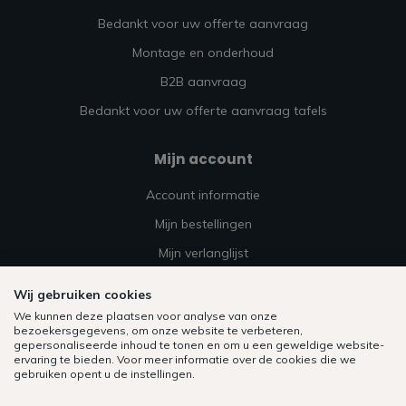
Bedankt voor uw offerte aanvraag
Montage en onderhoud
B2B aanvraag
Bedankt voor uw offerte aanvraag tafels
Mijn account
Account informatie
Mijn bestellingen
Mijn verlanglijst
Vergelijk
Wij gebruiken cookies
Alle producten
We kunnen deze plaatsen voor analyse van onze
bezoekersgegevens, om onze website te verbeteren,
gepersonaliseerde inhoud te tonen en om u een geweldige website-
ervaring te bieden. Voor meer informatie over de cookies die we
gebruiken opent u de instellingen.